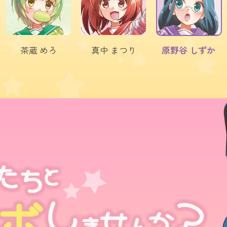
茶蔵
めろ
真中
まつり
原野谷
しずか