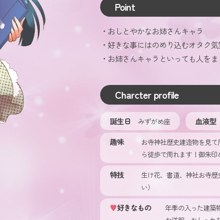
Point
おしとやかなお姉さんキャラ
好きな事にはのめり込むオタク気
お姉さんキャラといっても人をま
Charcter profile
誕生日
血液型
みずがめ座
趣味
お寺神社歴史建造物を見て
ら徒歩で周れます！御朱印
特技
生け花、書道、神社お寺歴
い）
好きなもの
年季の入った建築