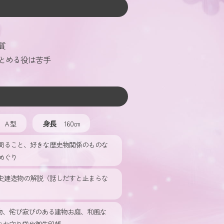
質
とめる役は苦手
身長
Ａ型
160㎝
周ること、好きな歴史物関係のものな
めぐり
史建造物の解説（話しだすと止まらな
物、侘び寂びのある建物お庭、和風な