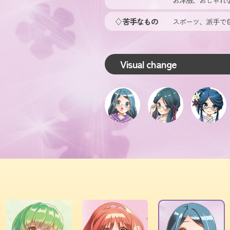
お洋服、おしゃれ
苦手なもの
スポーツ、派手で
Visual change